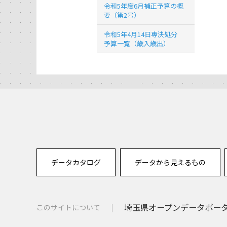
令和5年度6月補正予算の概
要（第2号）
令和5年4月14日専決処分
予算一覧（歳入歳出）
データカタログ
データから見えるもの
埼玉県オープンデータポー
このサイトについて