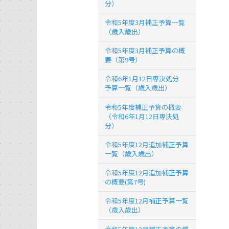
分）
令和5年度3月補正予算一覧
（歳入歳出）
令和5年度3月補正予算の概
要（第9号）
令和6年1月12日専決処分
予算一覧（歳入歳出）
令和5年度補正予算の概要
（令和6年1月12日専決処
分）
令和5年度12月追加補正予算
一覧（歳入歳出）
令和5年度12月追加補正予算
の概要(第7号)
令和5年度12月補正予算一覧
（歳入歳出）