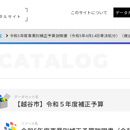
このサイトについて
データ
タルサイト
算
令和5年度事業別補正予算説明書（令和5年4月14日専決処分）（歳
CATALOG
データセット名
【越谷市】令和５年度補正予算
リソース名