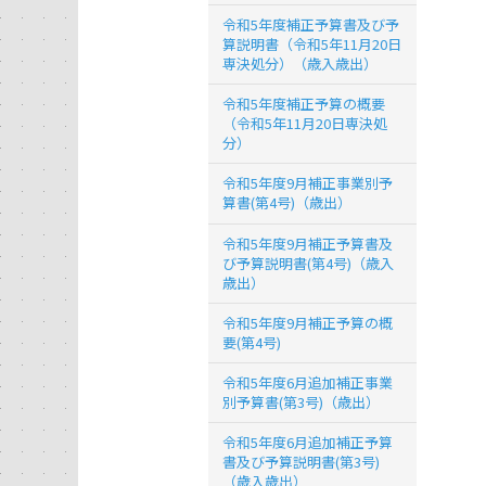
令和5年度補正予算書及び予
算説明書（令和5年11月20日
専決処分）（歳入歳出）
令和5年度補正予算の概要
（令和5年11月20日専決処
分）
令和5年度9月補正事業別予
算書(第4号)（歳出）
令和5年度9月補正予算書及
び予算説明書(第4号)（歳入
歳出）
令和5年度9月補正予算の概
要(第4号)
令和5年度6月追加補正事業
別予算書(第3号)（歳出）
令和5年度6月追加補正予算
書及び予算説明書(第3号)
（歳入歳出）