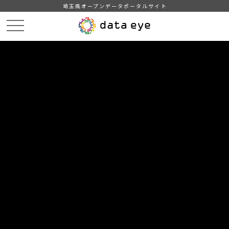
埼玉県オープンデータポータルサイト
HOME
データカタログ
【埼玉県】下水道局随意契約状況
埼玉県下水道局随意契約状況（令和６年１０月～１２月）（csv形式）
DATA
CATA
データカタログ
データセット名
【埼玉県】下水道局随意契約状況
リソース名
埼玉県下水道局随意契約状況
（令和６年１０月～１２月）
（csv形式）