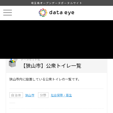
埼玉県オープンデータポータルサイト
HOME
データカタログ
【狭山市】公衆トイレ一覧
DATA
CATA
データカタログ
データセット名
【狭山市】公衆トイレ一覧
狭山市内に設置している公衆トイレの一覧です。
自治体
狭山市
分野
社会保障・衛生