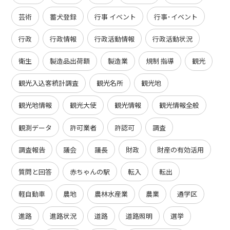
芸術
蓄犬登録
行事 イベント
行事･イベント
行政
行政情報
行政活動情報
行政活動状況
衛生
製造品出荷額
製造業
規制 指導
観光
観光入込客統計調査
観光名所
観光地
観光地情報
観光大使
観光情報
観光情報全般
観測データ
許可業者
許認可
調査
調査報告
議会
議長
財政
財産の有効活用
質問と回答
赤ちゃんの駅
転入
転出
軽自動車
農地
農林水産業
農業
通学区
進路
進路状況
道路
道路照明
選挙