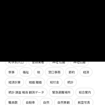
消防水利
涼み処
温泉
湖沼
災害
災害時
熱中症
熱中症特別警戒アラート
熱中症特別警戒情報
特別会計
特別障害給付金
特産品･グルメ
特産品グルメ
献血
環境
環境保全
環境対策
生活 衛生
生活保護
生涯学習
産業中分類
産業支援
町 字別世帯人口
町字別人口
登録業者
神社 仏閣
神社仏閣
祭事
福祉
税
窓口事務
節約
経済
経済計算
結婚 離婚
給付金
統計
統計 調査 報告 観測データ
緊急避難場所
総合案内
職員数
自動車
自然
自然景観
航空写真