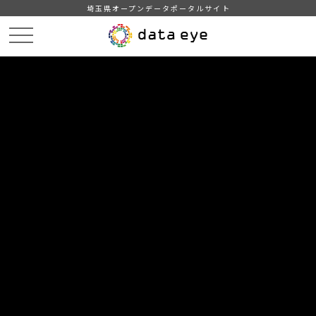
埼玉県オープンデータポータルサイト
HOME
データカタログ
DATA
CATA
データカタログ
オープンデータを検索・ダウンロードできる「カタログ」サー
ビスです。 ダウンロードしたデータは、商用・非商用を問わ
ず、誰でも自由に再利用できます。
キーワード
自治体