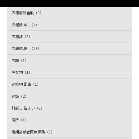
広報つるがしま（1）
広報情報全般（3）
広報紙URL（1）
広報誌（3）
広報誌URL（19）
広聴（1）
廃棄物（1）
建築物 衛生（1）
建設（2）
引越し 住まい（2）
役所（1）
後期高齢者医療保険（1）