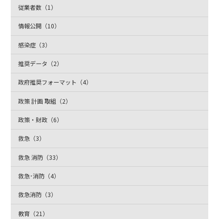
従業者数（1）
情報公開（10）
感染症（3）
推奨データ（2）
政府推奨フォーマット（4）
政策 計画 取組（2）
政策・財政（6）
救急（3）
救急 消防（33）
救急･消防（4）
救急消防（3）
教育（21）