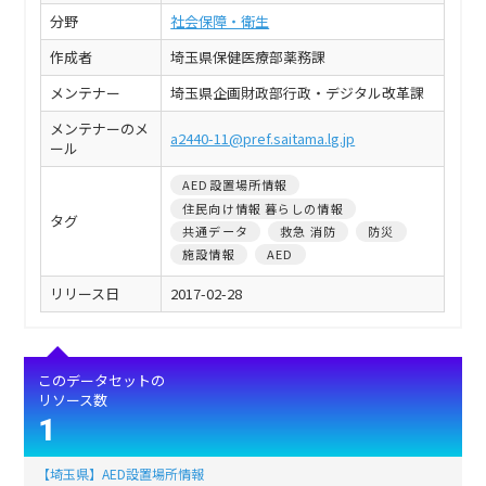
分野
社会保障・衛生
作成者
埼玉県保健医療部薬務課
メンテナー
埼玉県企画財政部行政・デジタル改革課
メンテナーのメ
a2440-11@pref.saitama.lg.jp
ール
AED設置場所情報
住民向け情報 暮らしの情報
タグ
共通データ
救急 消防
防災
施設情報
AED
リリース日
2017-02-28
このデータセットの
リソース数
1
【埼玉県】AED設置場所情報