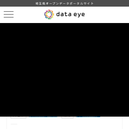
埼玉県オープンデータポータルサイト
HOME
データカタログ
【埼玉県】AED設置場所情報
DATA
CATA
データカタログ
データセット名
【埼玉県】AED設置場所情報
埼玉県が保有する施設のAED設置場所情報です。
市町村と共通のデータフォーマットで提供しています。
自治体
埼玉県 保健医療部
分野
社会保障・衛生