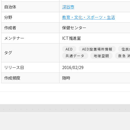
自治体
深谷市
分野
教育・文化・スポーツ・生活
作成者
保健センター
メンテナー
ICT推進室
AED
AED設置場所情報
住民
タグ
共通データ
地理空間
救急 
リリース日
2016/02/29
作成頻度
随時