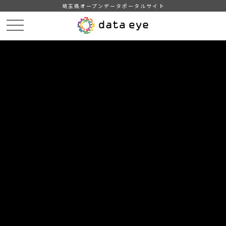
埼玉県オープンデータポータルサイト
HOME
データカタログ
【川越市】指定緊急避難場所一覧
DATA
CATA
データカタログ
データセット名
【川越市】指定緊急避難場所一覧
川越市の指定緊急避難場所一覧です。
自治体
川越市
分野
司法・安全・環境