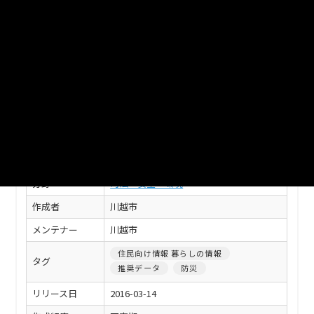
す。 緯度・経度は、世界測地系です。（UTF-8）
CSV
このデータセットの情報
フィールド
値
タイトル
【川越市】指定緊急避難場所一覧
自治体
川越市
分野
司法・安全・環境
作成者
川越市
メンテナー
川越市
住民向け情報 暮らしの情報
タグ
推奨データ
防災
リリース日
2016-03-14