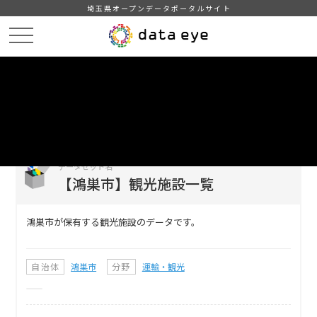
埼玉県オープンデータポータルサイト
HOME
データカタログ
【鴻巣市】観光施設一覧
DATA
CATA
データカタログ
データセット名
【鴻巣市】観光施設一覧
鴻巣市が保有する観光施設のデータです。
自治体
鴻巣市
分野
運輸・観光