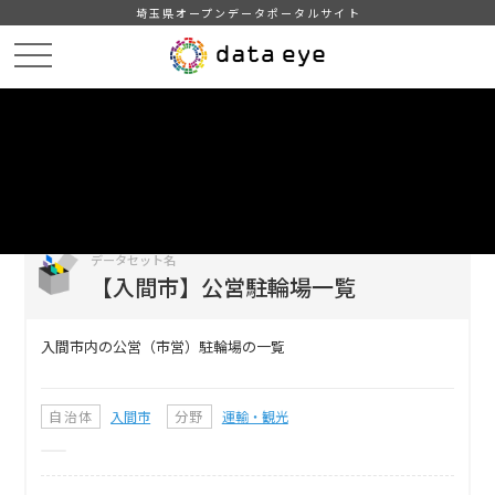
埼玉県オープンデータポータルサイト
HOME
データカタログ
【入間市】公営駐輪場一覧
DATA
CATA
データカタログ
データセット名
【入間市】公営駐輪場一覧
入間市内の公営（市営）駐輪場の一覧
自治体
入間市
分野
運輸・観光