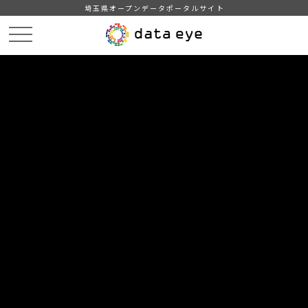
埼玉県オープンデータポータルサイト
HOME
データカタログ
【川越市】投票所一覧
DATA
CATA
データカタログ
データセット名
【川越市】投票所一覧
川越市内の投票所に関する情報です。※施設データモデル等の
共通データモデルは未整備です。
自治体
川越市
分野
行財政