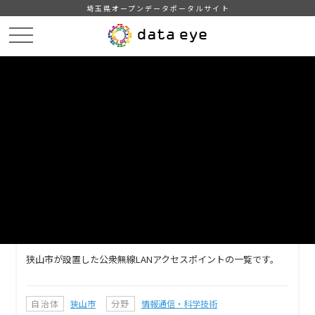
埼玉県オープンデータポータルサイト
HOME
データカタログ
【狭山市】公衆無線LANアクセスポイント一覧
DATA
CATA
データカタログ
データセット名
【狭山市】公衆無線LANアクセスポ
イント一覧
狭山市が設置した公衆無線LANアクセスポイントの一覧です。
自治体
狭山市
分野
情報通信・科学技術