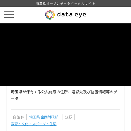
埼玉県オープンデータポータルサイト
HOME
データカタログ
【埼玉県】公共施設情報
DATA
CATA
データカタログ
データセット名
【埼玉県】公共施設情報
埼玉県が保有する公共施設の住所、連絡先及び位置情報等のデ
ータ
自治体
埼玉県 企画財政部
分野
教育・文化・スポーツ・生活