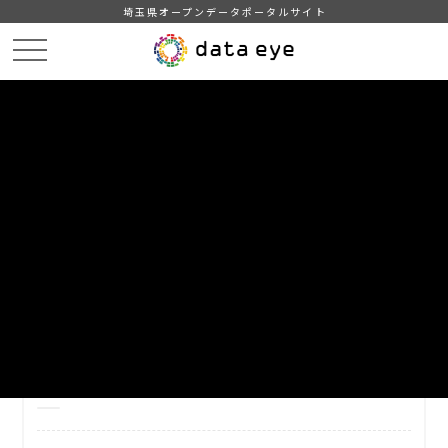
埼玉県オープンデータポータルサイト
HOME
データカタログ
【和光市】支援制度（給付金）情報
DATA
CATA
データカタログ
データセット名
【和光市】支援制度（給付金）情報
和光市の支援制度（給付金）情報の一覧（R8.4.1時点）。
自治体
和光市
分野
その他