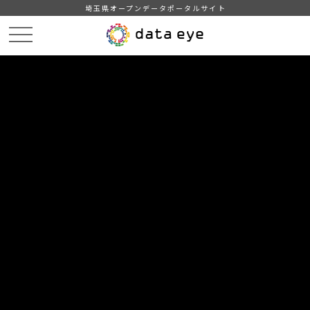
埼玉県オープンデータポータルサイト
HOME
データカタログ
【熊谷市】当初予算
DATA
CATA
データカタログ
データセット名
【熊谷市】当初予算
熊谷市の当初予算に関する情報です。
自治体
熊谷市
分野
行財政