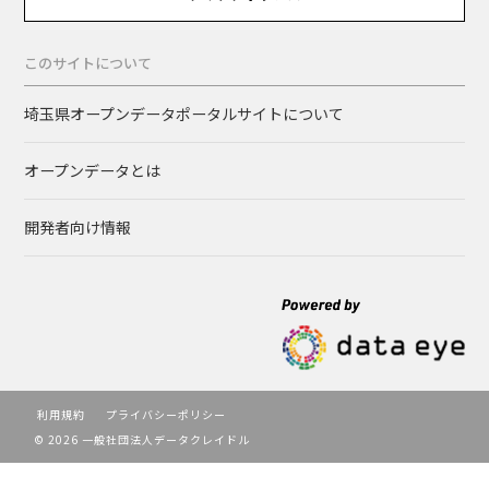
このサイトについて
埼玉県オープンデータポータルサイトについて
オープンデータとは
開発者向け情報
利用規約
プライバシーポリシー
© 2026 一般社団法人データクレイドル