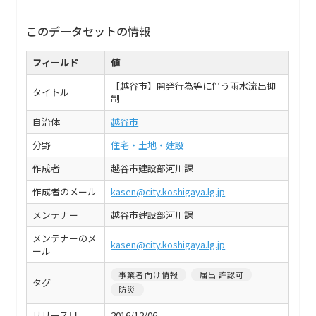
このデータセットの情報
フィールド
値
【越谷市】開発行為等に伴う雨水流出抑
タイトル
制
自治体
越谷市
分野
住宅・土地・建設
作成者
越谷市建設部河川課
作成者のメール
kasen@city.koshigaya.lg.jp
メンテナー
越谷市建設部河川課
メンテナーのメ
kasen@city.koshigaya.lg.jp
ール
事業者向け情報
届出 許認可
タグ
防災
リリース日
2016/12/06