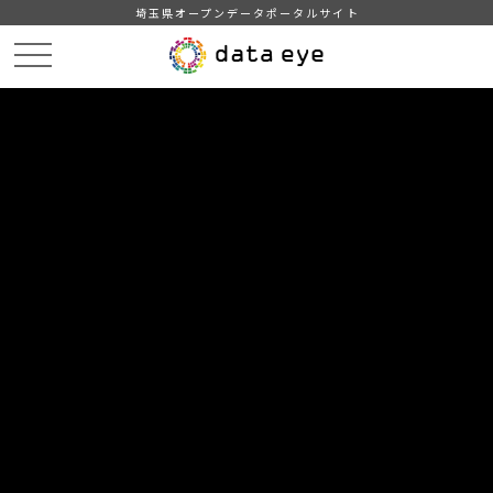
埼玉県オープンデータポータルサイト
HOME
データカタログ
【越谷市】開発行為等に伴う雨水流出抑制
DATA
CATA
データカタログ
データセット名
【越谷市】開発行為等に伴う雨水流
出抑制
開発行為等に伴う雨水流出抑制
自治体
越谷市
分野
住宅・土地・建設