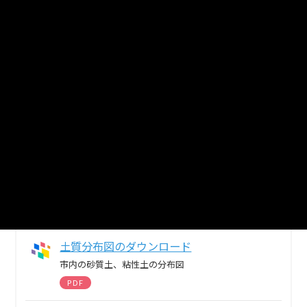
ド
雨水流出抑制に伴う貯留型施設の計算書
XLS
雨水抑制施設（浸透型施設）のダウンロー
ド
雨水流出抑制に伴う浸透型施設の計算書
XLS
技術基準書のダウンロード
開発地内における雨水流出抑制施設に係る技術基準
書
PDF
土質分布図のダウンロード
市内の砂質土、粘性土の分布図
PDF