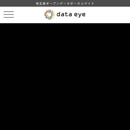
埼玉県オープンデータポータルサイト
HOME
データカタログ
【熊谷市】電子版バリアフリーマップ掲載データ
DATA
CATA
データカタログ
データセット名
【熊谷市】電子版バリアフリーマッ
プ掲載データ
電子版バリアフリーマップ「WheeLog!」に熊谷市が掲載したデ
ータの一覧です。