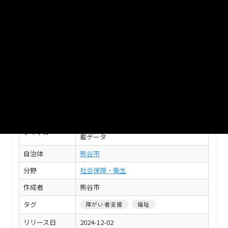
載データ（トイレ）」メタデータ
電子版バリアフリーマップ掲載データ（トイレ）に
関するメタデータ及び項目定義書です。
XLSX
このデータセットの情報
フィールド
値
【熊谷市】電子版バリアフリーマップ掲
タイトル
載データ
自治体
熊谷市
分野
社会保障・衛生
作成者
熊谷市
タグ
障がい者支援
福祉
リリース日
2024-12-02