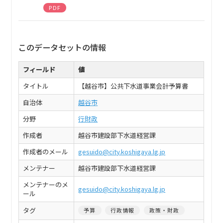
PDF
このデータセットの情報
フィールド
値
タイトル
【越谷市】公共下水道事業会計予算書
自治体
越谷市
分野
行財政
作成者
越谷市建設部下水道経営課
作成者のメール
gesuido@city.koshigaya.lg.jp
メンテナー
越谷市建設部下水道経営課
メンテナーのメ
gesuido@city.koshigaya.lg.jp
ール
タグ
予算
行政情報
政策・財政