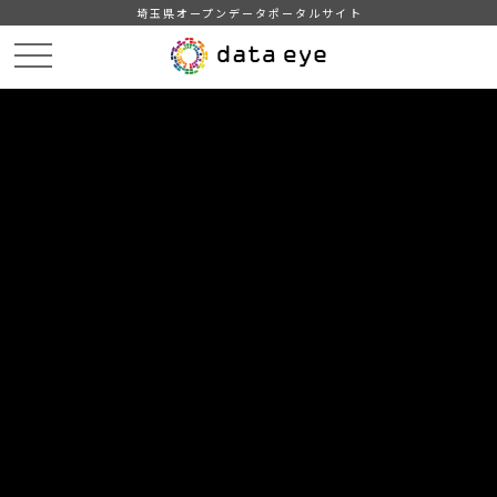
埼玉県オープンデータポータルサイト
HOME
データカタログ
【越谷市】公共下水道事業会計予算書
DATA
CATA
データカタログ
データセット名
【越谷市】公共下水道事業会計予算
書
越谷市の公営企業会計（下水道事業）の財政状況
自治体
越谷市
分野
行財政