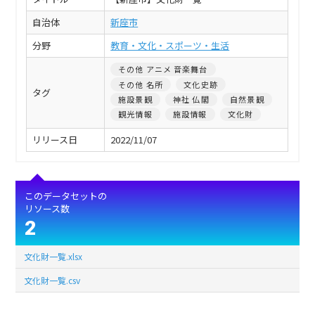
自治体
新座市
分野
教育・文化・スポーツ・生活
その他 アニメ 音楽舞台
その他 名所
文化史跡
タグ
施設景観
神社 仏閣
自然景観
観光情報
施設情報
文化財
リリース日
2022/11/07
このデータセットの
リソース数
2
文化財一覧.xlsx
文化財一覧.csv