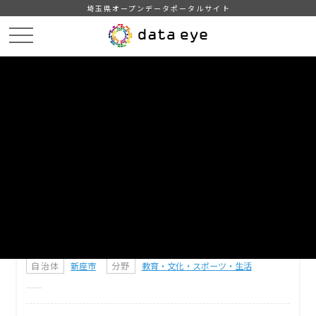
埼玉県オープンデータポータルサイト
HOME
データカタログ
【新座市】文化財一覧
DATA
CATA
データカタログ
データセット名
【新座市】文化財一覧
新座市の文化財一覧です。
自治体
新座市
分野
教育・文化・スポーツ・生活