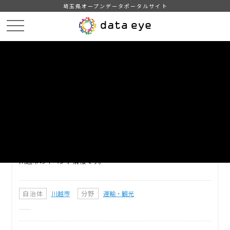
埼玉県オープンデータポータルサイト
HOME
データカタログ
【川越市】イベント情報
DATA
CATA
データカタログ
データセット名
【川越市】イベント情報
川越市のイベント情報です。
自治体
川越市
分野
運輸・観光