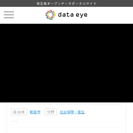
埼玉県オープンデータポータルサイト
HOME
データカタログ
【新座市】公衆トイレ一覧
DATA
CATA
データカタログ
データセット名
【新座市】公衆トイレ一覧
新座市の公衆トイレ一覧です。
自治体
新座市
分野
社会保障・衛生