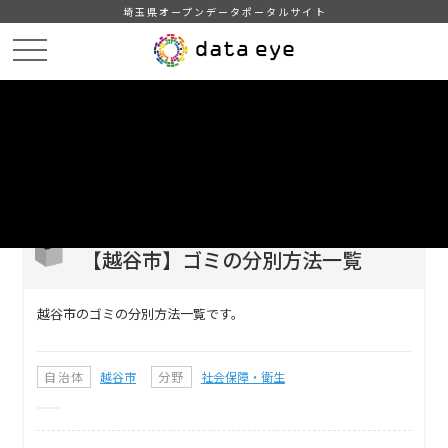
埼玉県オープンデータポータルサイト
HOME
データカタログ
【越谷市】ゴミの分別方法一覧
DATA
CATA
データカタログ
データセット名
【越谷市】ゴミの分別方法一覧
越谷市のゴミの分別方法一覧です。
自治体
越谷市
分野
社会保障・衛生