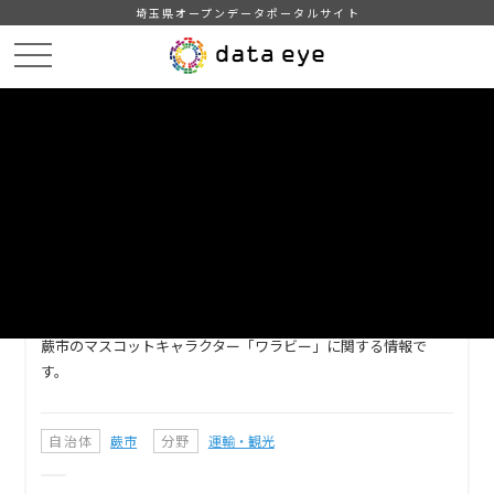
埼玉県オープンデータポータルサイト
HOME
データカタログ
【蕨市】ゆるキャラ情報
DATA
CATA
データカタログ
データセット名
【蕨市】ゆるキャラ情報
蕨市のマスコットキャラクター「ワラビー」に関する情報で
す。
自治体
蕨市
分野
運輸・観光