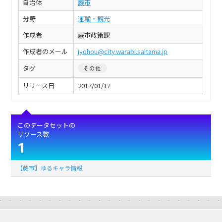
自治体
蕨市
分野
運輸・観光
作成者
蕨市政策課
作成者のメール
jyohou@city.warabi.saitama.jp
タグ
その他
リリース日
2017/01/17
このデータセットの
リソース数
1
【蕨市】ゆるキャラ情報