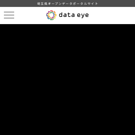
埼玉県オープンデータポータルサイト
HOME
データカタログ
【埼玉県】市町村交付税概要
DATA
CATA
データカタログ
データセット名
【埼玉県】市町村交付税概要
市町村交付税概要
自治体
埼玉県 企画財政部
分野
行財政