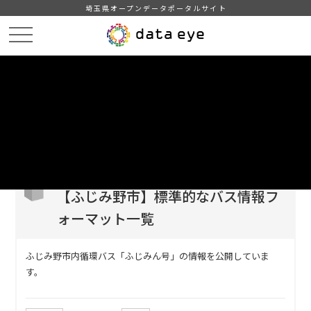
埼玉県オープンデータポータルサイト
HOME
データカタログ
【ふじみ野市】標準的なバス情報フォーマット一覧
DATA
CATA
データカタログ
データセット名
【ふじみ野市】標準的なバス情報フ
ォーマット一覧
ふじみ野市内循環バス「ふじみん号」の情報を公開していま
す。