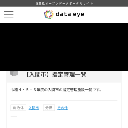
埼玉県オープンデータポータルサイト
HOME
データカタログ
【入間市】指定管理一覧
DATA
CATA
データカタログ
データセット名
【入間市】指定管理一覧
令和４・５・６年度の入間市の指定管理施設一覧です。
自治体
入間市
分野
その他