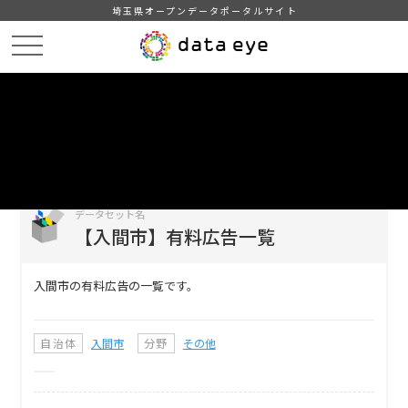
埼玉県オープンデータポータルサイト
HOME
データカタログ
【入間市】有料広告一覧
DATA
CATA
データカタログ
データセット名
【入間市】有料広告一覧
入間市の有料広告の一覧です。
自治体
入間市
分野
その他