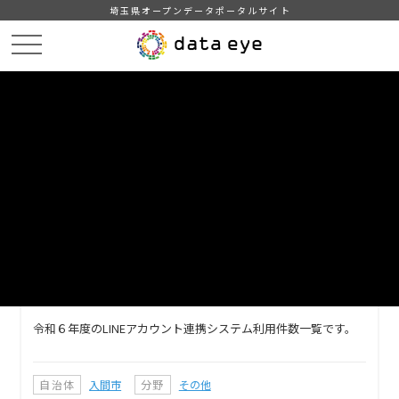
埼玉県オープンデータポータルサイト
HOME
データカタログ
【入間市】令和６年度LINEアカウント連携システム利用件数
DATA
CATA
データカタログ
データセット名
【入間市】令和６年度LINEアカウン
ト連携システム利用件数
令和６年度のLINEアカウント連携システム利用件数一覧です。
自治体
入間市
分野
その他