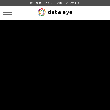
埼玉県オープンデータポータルサイト
HOME
データカタログ
【埼玉県】まちのクールナビスポット
DATA
CATA
データカタログ
データセット名
【埼玉県】まちのクールナビスポッ
ト
熱中症予防に関する情報発信拠点の一覧です。
自治体
埼玉県 保健医療部
分野
教育・文化・スポーツ・生活