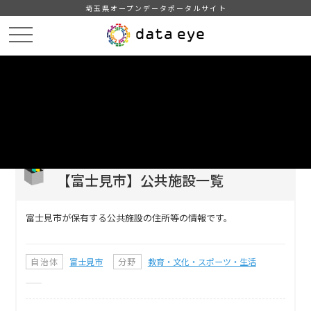
埼玉県オープンデータポータルサイト
HOME
データカタログ
【富士見市】公共施設一覧
DATA
CATA
データカタログ
データセット名
【富士見市】公共施設一覧
富士見市が保有する公共施設の住所等の情報です。
自治体
富士見市
分野
教育・文化・スポーツ・生活