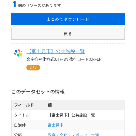
1
個のリソースがあります
まとめてダウンロード
戻る
【富士見市】公共施設一覧
文字符号化方式:UTF-8N 改行コード:CR+LF
CSV
このデータセットの情報
フィールド
値
タイトル
【富士見市】公共施設一覧
自治体
富士見市
分野
教育・文化・スポーツ・生活