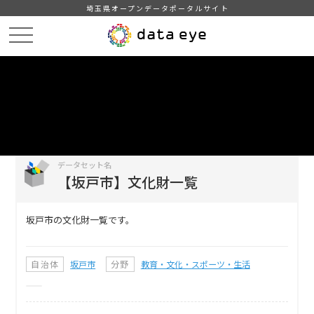
埼玉県オープンデータポータルサイト
HOME
データカタログ
【坂戸市】文化財一覧
DATA
CATA
データカタログ
データセット名
【坂戸市】文化財一覧
坂戸市の文化財一覧です。
自治体
坂戸市
分野
教育・文化・スポーツ・生活