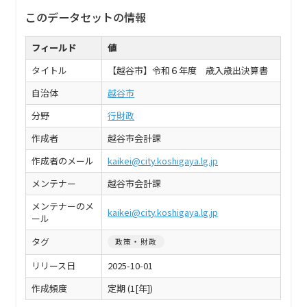
このデータセットの情報
フィールド
値
タイトル
【越谷市】令和６年度 歳入歳出決算書
自治体
越谷市
分野
行財政
作成者
越谷市会計課
作成者のメール
kaikei@city.koshigaya.lg.jp
メンテナー
越谷市会計課
メンテナーのメ
kaikei@city.koshigaya.lg.jp
ール
タグ
政策・財政
リリース日
2025-10-01
作成頻度
定期 (1[年])