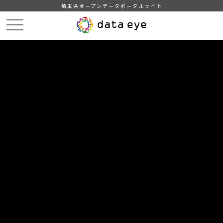
埼玉県オープンデータポータルサイト
HOME
データカタログ
【越谷市】令和６年度 歳入歳出決算書
DATA
CATA
データカタログ
データセット名
【越谷市】令和６年度 歳入歳出決
算書
越谷市の財政状況
自治体
越谷市
分野
行財政