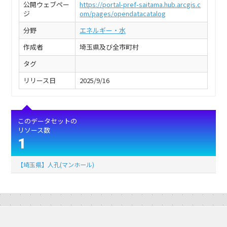
公開ウェブペー
https://portal-pref-saitama.hub.arcgis.c
ジ
om/pages/opendatacatalog
分野
エネルギー・水
作成者
埼玉県及び全市町村
タグ
リリース日
2025/9/16
このデータセットの
リソース数
1
【埼玉県】人孔(マンホール)