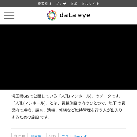
埼玉県オープンデータポータルサイト
HOME
データカタログ
【埼玉県】人孔(マンホール)
DATA
CATA
データカタログ
データセット名
【埼玉県】人孔(マンホール)
埼玉県GISで公開している「人孔(マンホール)」のデータです。
「人孔(マンホール)」とは、管路施設の内のひとつで、地下 の管
渠内で点検、調査、清掃、修繕など維持管理を行う人が出入り
するための施設 です。
自治体
埼玉県
分野
エネルギー・水