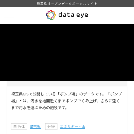
埼玉県オープンデータポータルサイト
HOME
データカタログ
【埼玉県】ポンプ場
DATA
CATA
データカタログ
データセット名
【埼玉県】ポンプ場
埼玉県GISで公開している「ポンプ場」のデータです。「ポンプ
場」とは、汚水を地面近くまでポンプでくみ上げ、さらに遠く
まで汚水を運ぶための施設です。
自治体
埼玉県
分野
エネルギー・水