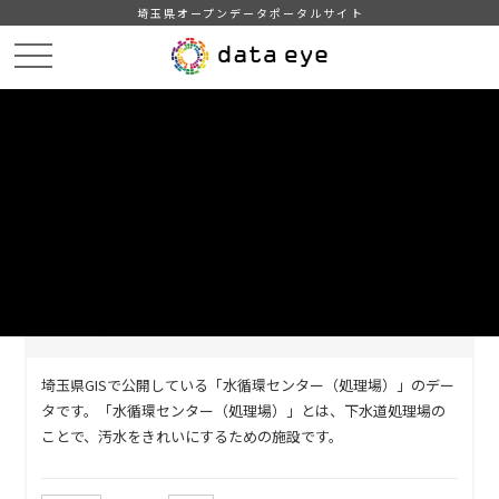
埼玉県オープンデータポータルサイト
HOME
データカタログ
【埼玉県】水循環センター（処理場）
DATA
CATA
データカタログ
データセット名
【埼玉県】水循環センター（処理
場）
埼玉県GISで公開している「水循環センター（処理場）」のデー
タです。「水循環センター（処理場）」とは、下水道処理場の
ことで、汚水をきれいにするための施設です。