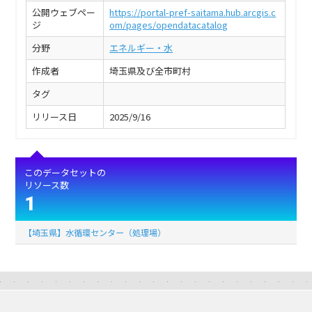
公開ウェブペー
https://portal-pref-saitama.hub.arcgis.c
ジ
om/pages/opendatacatalog
分野
エネルギー・水
作成者
埼玉県及び全市町村
タグ
リリース日
2025/9/16
このデータセットの
リソース数
1
【埼玉県】水循環センター（処理場）