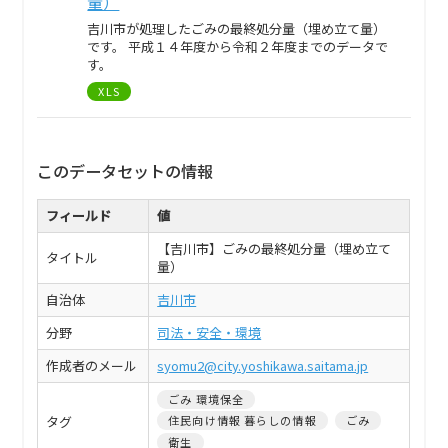
量）
吉川市が処理したごみの最終処分量（埋め立て量）
です。 平成１４年度から令和２年度までのデータで
す。
XLS
このデータセットの情報
フィールド
値
【吉川市】ごみの最終処分量（埋め立て
タイトル
量）
自治体
吉川市
分野
司法・安全・環境
作成者のメール
syomu2@city.yoshikawa.saitama.jp
ごみ 環境保全
タグ
住民向け情報 暮らしの情報
ごみ
衛生