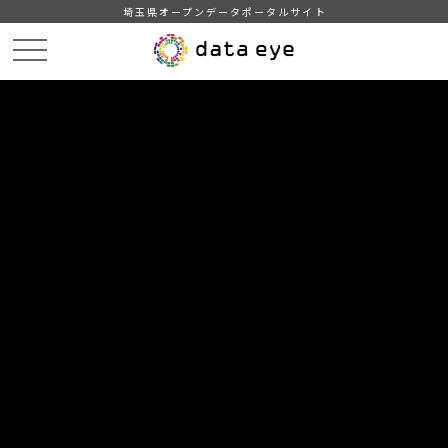
埼玉県オープンデータポータルサイト
HOME
データカタログ
【吉川市】ごみの最終処分量（埋め立て量）
DATA
CATA
データカタログ
データセット名
【吉川市】ごみの最終処分量（埋め
立て量）
吉川市が処理したごみの最終処分量（埋め立て量）です。
自治体
吉川市
分野
司法・安全・環境