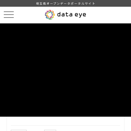
埼玉県オープンデータポータルサイト
HOME
データカタログ
【和光市】GTFS「標準的なバス情報フォーマット」
DATA
CATA
データカタログ
データセット名
【和光市】GTFS「標準的なバス情報
フォーマット」
標準的なバス情報フォーマット（和光市内循環バス）（R7.2時
点）。