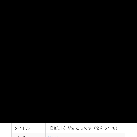
１人口・世帯数の推移、2住民基本台帳登録人口の推
移、3住民基本台帳の町（丁）字別世帯数・人口、4
鴻巣市への都道府県別転入者数 、5鴻巣市への県内市
町村別転入者数、6年齢別人口、7老年人口（65歳以
上）の推移 、8年次別人口動態、9合計特殊出生率、
10外国人国籍・地域別人員数
XLSX
１土地・気象
１位置及び面積、２気象概況、３地目別面積の推
移、町（丁）字別面積
XLSX
このデータセットの情報
フィールド
値
タイトル
【鴻巣市】統計こうのす（令和６年版）