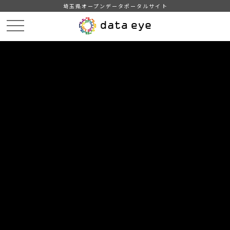
埼玉県オープンデータポータルサイト
HOME
データカタログ
【鴻巣市】統計こうのす（令和６年版）
DATA
CATA
データカタログ
データセット名
【鴻巣市】統計こうのす（令和６年
版）
鴻巣市の人口、産業、市民生活、教育・文化等各部門にわたる
基本的な統計資料です。
自治体
鴻巣市
分野
その他