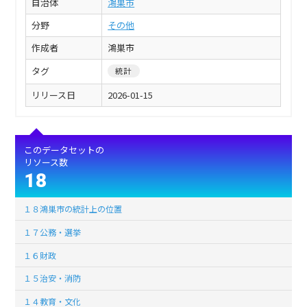
自治体
鴻巣市
分野
その他
作成者
鴻巣市
タグ
統計
リリース日
2026-01-15
このデータセットの
リソース数
18
１８鴻巣市の統計上の位置
１７公務・選挙
１６財政
１５治安・消防
１４教育・文化