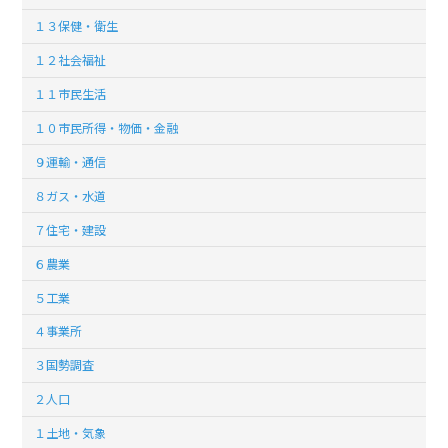
１３保健・衛生
１２社会福祉
１１市民生活
１０市民所得・物価・金融
９運輸・通信
８ガス・水道
７住宅・建設
６農業
５工業
４事業所
３国勢調査
２人口
１土地・気象