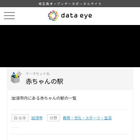
埼玉県オープンデータポータルサイト
HOME
データカタログ
赤ちゃんの駅
DATA
CATA
データカタログ
データセット名
赤ちゃんの駅
加須市内にある赤ちゃんの駅の一覧
自治体
加須市
分野
教育・文化・スポーツ・生活