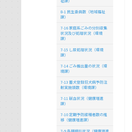
祉課）
8-1 民生委員数（地域福祉
課）
7-16 家庭系ごみの分別収集
状況及び処理状況（環境
課）
7-15 し尿処理状況（環境
課）
7-14 ごみ搬出量の状況（環
境課）
7-13 蓄犬登録狂犬病予防注
射実施頭数（環境課）
7-11 献血状況（健康増進
課）
7-10 定期予防接種者数の推
移（健康増進課）
7-9 各種検診状況（健康増進