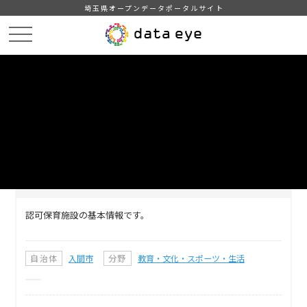
埼玉県オープンデータポータルサイト
HOME
データカタログ
【入間市】保育園・幼稚園情報
DATA
CATA
データカタログ
データセット名
【入間市】保育園・幼稚園情報
認可保育施設の基本情報です。
自治体
入間市
分野
教育・文化・スポーツ・生活