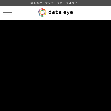
埼玉県オープンデータポータルサイト
HOME
データカタログ
【埼玉県】市町村民経済計算令和5年度
DATA
CATA
データカタログ
データセット名
【埼玉県】市町村民経済計算令和5
年度
県内市町村の経済規模（市町村内総生産など）を明らかにし、
県・市町村施策形成の基礎資料とすることを目的に作成してい
ます。
詳細については県HPを御覧ください。
https://www.pref.saitama.lg.jp/a0206/shichosonmin.html