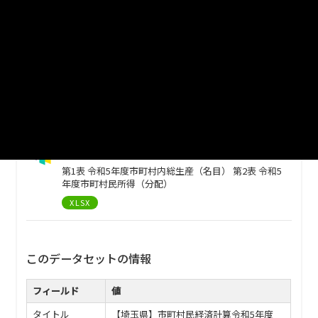
統計表2
第3表 年度別市町村内総生産 第4表 年度別市町村民所
得（分配） 第5表 年度別一人当たり市町村民所得 第6
表 年度別就業者一人当たり市町村内純生産 第7表 年
度別雇用者一人当たり雇用者報酬 第8表 年度別市町
村人口 第9表 年度別市町村内就業者数 第10表 年度別
市町村民雇用者数
XLSX
統計表1
第1表 令和5年度市町村内総生産（名目） 第2表 令和5
年度市町村民所得（分配）
XLSX
このデータセットの情報
フィールド
値
タイトル
【埼玉県】市町村民経済計算令和5年度