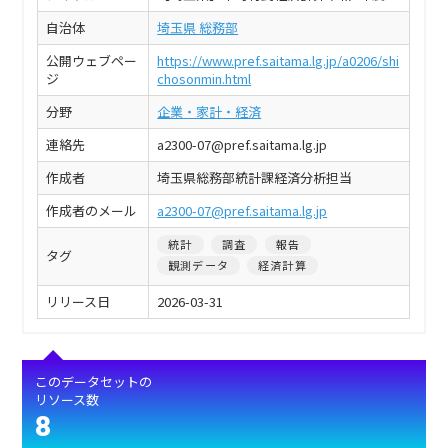
自治体
埼玉県 総務部
公開ウェブペー
https://www.pref.saitama.lg.jp/a0206/shi
ジ
chosonmin.html
分野
企業・家計・経済
連絡先
a2300-07@pref.saitama.lg.jp
作成者
埼玉県総務部統計課経済分析担当
作成者のメール
a2300-07@pref.saitama.lg.jp
統計
調査
報告
タグ
観測データ
経済計算
リリース日
2026-03-31
このデータセットの
リソース数
8