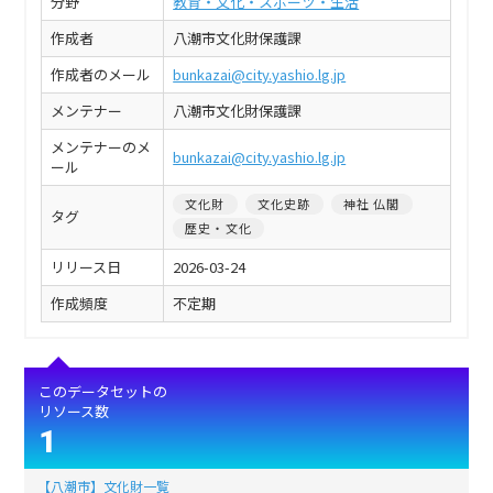
分野
教育・文化・スポーツ・生活
作成者
八潮市文化財保護課
作成者のメール
bunkazai@city.yashio.lg.jp
メンテナー
八潮市文化財保護課
メンテナーのメ
bunkazai@city.yashio.lg.jp
ール
文化財
文化史跡
神社 仏閣
タグ
歴史・文化
リリース日
2026-03-24
作成頻度
不定期
このデータセットの
リソース数
1
【八潮市】文化財一覧