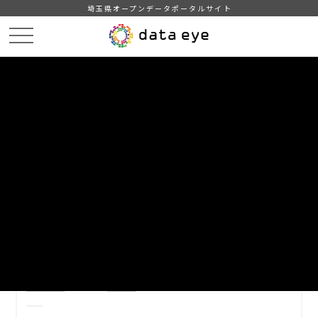
埼玉県オープンデータポータルサイト
HOME
データカタログ
【八潮市】文化財一覧
DATA
CATA
データカタログ
データセット名
【八潮市】文化財一覧
国もしくは地方公共団体が指定、登録、選定等を行った八潮市
の文化財一覧です。
自治体
八潮市
分野
教育・文化・スポーツ・生活