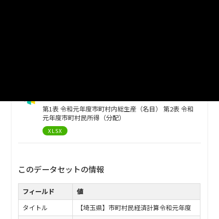
統計表2
第3表 年度別市町村内総生産 第4表 年度別市町村民所
得（分配） 第5表 年度別一人当たり市町村民所得 第6
表 年度別就業者一人当たり市町村内純生産 第7表 年
度別雇用者一人当たり雇用者報酬 第8表 年度別市町
村人口 第9表 年度別市町村内就業者数 第10表 年度別
市町村民雇用者数
XLSX
統計表1
第1表 令和元年度市町村内総生産（名目） 第2表 令和
元年度市町村民所得（分配）
XLSX
このデータセットの情報
フィールド
値
タイトル
【埼玉県】市町村民経済計算令和元年度