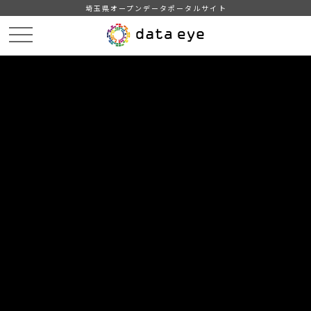
埼玉県オープンデータポータルサイト
HOME
データカタログ
【埼玉県】市町村民経済計算令和元年度
DATA
CATA
データカタログ
データセット名
【埼玉県】市町村民経済計算令和元
年度
県内市町村の経済規模（市町村内総生産など）を明らかにし、
県・市町村施策形成の基礎資料とすることを目的に作成してい
ます。
詳細については県HPを御覧ください。
https://www.pref.saitama.lg.jp/a0206/shichosonmin.html