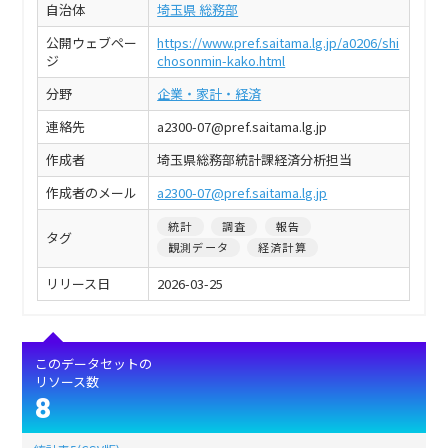
自治体
埼玉県 総務部
公開ウェブペー
https://www.pref.saitama.lg.jp/a0206/shi
ジ
chosonmin-kako.html
分野
企業・家計・経済
連絡先
a2300-07@pref.saitama.lg.jp
作成者
埼玉県総務部統計課経済分析担当
作成者のメール
a2300-07@pref.saitama.lg.jp
統計
調査
報告
タグ
観測データ
経済計算
リリース日
2026-03-25
このデータセットの
リソース数
8