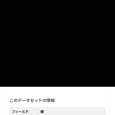
XLSX
2-2 主要系列表 経済活動別県内総生産（実
質）
XLSX
2-1 主要系列表 経済活動別県内総生産（名
目）
XLSX
1 主要指標
XLSX
このデータセットの情報
フィールド
値