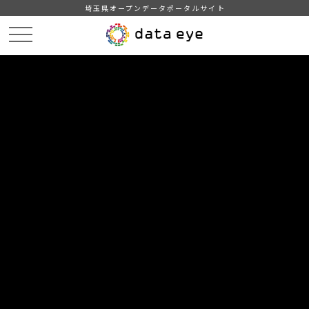
埼玉県オープンデータポータルサイト
HOME
データカタログ
【埼玉県】埼玉県県民経済計算 2019年度（令和元年度）
DATA
CATA
データカタログ
データセット名
【埼玉県】埼玉県県民経済計算 2019
年度（令和元年度）
県経済の規模、構造、成長率などを明らかにし、国内での位置
づけや他の都道府県との比較などにより県経済の特色をとら
え、施策形成の基礎資料とすることを目的に作成しています。
詳細については、県HPを御覧ください。