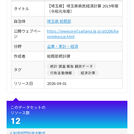
【埼玉県】埼玉県県民経済計算 2019年度
タイトル
（令和元年度）
自治体
埼玉県 総務部
公開ウェブペー
https://www.pref.saitama.lg.jp/a0206/ke
ジ
nminkeizai.html
分野
企業・家計・経済
作成者
総務部統計課
統計 調査 報告 観測データ
タグ
行政活動情報
経済計算
リリース日
2026-04-01
このデータセットの
リソース数
12
6 制度部門別資本勘定