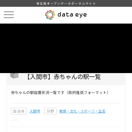
埼玉県オープンデータポータルサイト
HOME
データカタログ
【入間市】赤ちゃんの駅一覧
DATA
CATA
データカタログ
データセット名
【入間市】赤ちゃんの駅一覧
赤ちゃんの駅設置状況一覧です（政府推奨フォーマット）
自治体
入間市
分野
教育・文化・スポーツ・生活