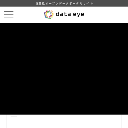
埼玉県オープンデータポータルサイト
HOME
データカタログ
【和光市】調達情報（令和7年度）
DATA
CATA
データカタログ
データセット名
【和光市】調達情報（令和7年度）
和光市の令和7年度の調達情報（入札情報結果の一覧）。
自治体
和光市
分野
行財政