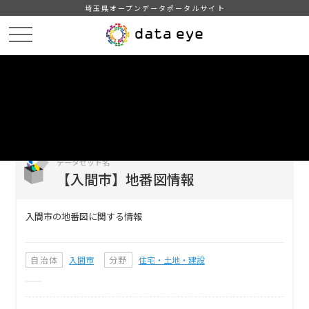
埼玉県オープンデータポータルサイト
HOME
データカタログ
【入間市】地番図情報
DATA
CATA
データカタログ
データセット名
【入間市】地番図情報
入間市の地番図に関する情報
自治体
入間市
分野
住宅・土地・建設