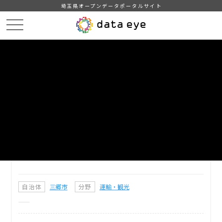
埼玉県オープンデータポータルサイト
HOME
データカタログ
【三郷市】地元グルメ情報
DATA
CATA
データカタログ
データセット名
【三郷市】地元グルメ情報
三郷市の飲食施設に関する情報です。
自治体
三郷市
分野
運輸・観光