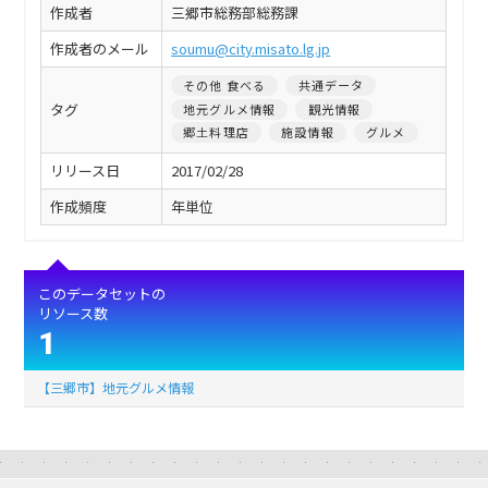
作成者
三郷市総務部総務課
作成者のメール
soumu@city.misato.lg.jp
その他 食べる
共通データ
タグ
地元グルメ情報
観光情報
郷土料理店
施設情報
グルメ
リリース日
2017/02/28
作成頻度
年単位
このデータセットの
リソース数
1
【三郷市】地元グルメ情報