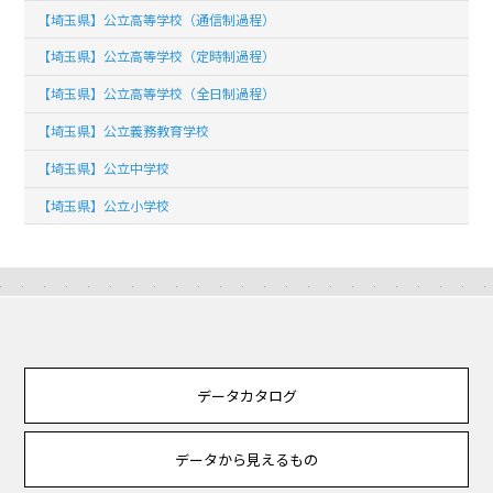
【埼玉県】公立高等学校（通信制過程）
【埼玉県】公立高等学校（定時制過程）
【埼玉県】公立高等学校（全日制過程）
【埼玉県】公立義務教育学校
【埼玉県】公立中学校
【埼玉県】公立小学校
データカタログ
データから見えるもの