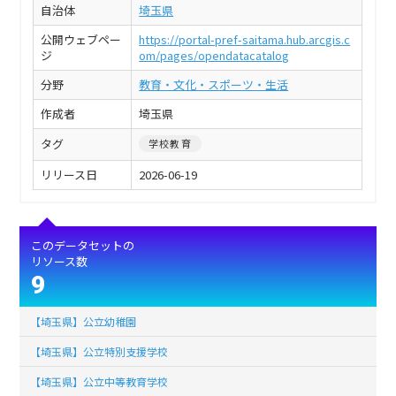
自治体
埼玉県
公開ウェブペー
https://portal-pref-saitama.hub.arcgis.c
ジ
om/pages/opendatacatalog
分野
教育・文化・スポーツ・生活
作成者
埼玉県
タグ
学校教育
リリース日
2026-06-19
このデータセットの
リソース数
9
【埼玉県】公立幼稚園
【埼玉県】公立特別支援学校
【埼玉県】公立中等教育学校